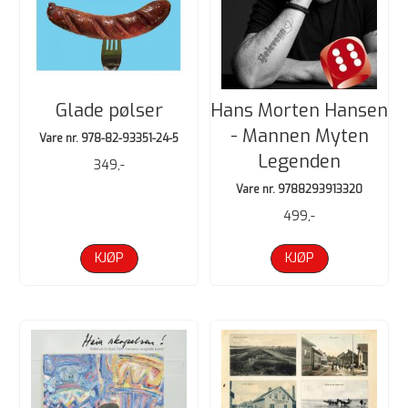
Glade pølser
Hans Morten Hansen
- Mannen Myten
Vare nr. 978-82-93351-24-5
Legenden
349,-
Vare nr. 9788293913320
499,-
KJØP
KJØP