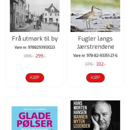
Frå utmark til by
Fugler langs
Jærstrendene
Vare nr. 9788293913023
399,-
299,-
Vare nr. 978-82-93351-27-6
379,-
332,-
KJØP
KJØP