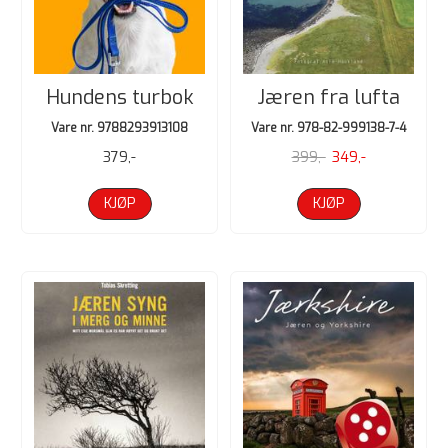
Hundens turbok
Jæren fra lufta
Vare nr. 9788293913108
Vare nr. 978-82-999138-7-4
379,-
399,-
349,-
KJØP
KJØP