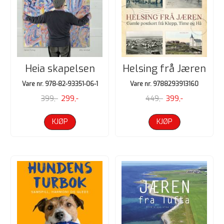
Heia skapelsen
Helsing frå Jæren
Vare nr. 978-82-93351-06-1
Vare nr. 9788293913160
399,-
299,-
449,-
399,-
KJØP
KJØP