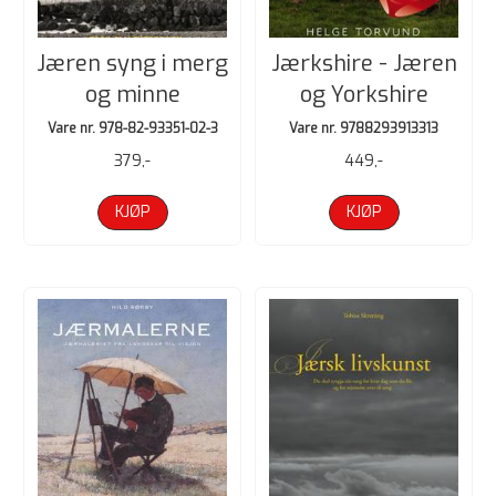
Jæren syng i merg
Jærkshire - Jæren
og minne
og Yorkshire
Vare nr. 978-82-93351-02-3
Vare nr. 9788293913313
379,-
449,-
KJØP
KJØP