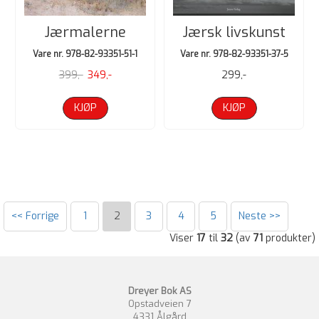
Jærmalerne
Jærsk livskunst
Vare nr. 978-82-93351-51-1
Vare nr. 978-82-93351-37-5
399,-
349,-
299,-
KJØP
KJØP
<< Forrige
1
2
3
4
5
Neste >>
Viser
17
til
32
(av
71
produkter)
Dreyer Bok AS
Opstadveien 7
4331 Ålgård