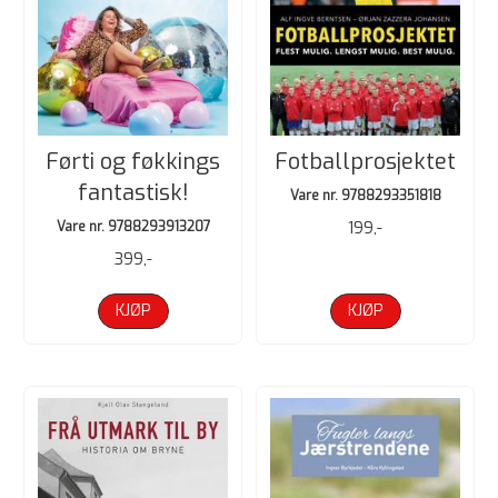
Førti og føkkings
Fotballprosjektet
fantastisk!
Vare nr. 9788293351818
Vare nr. 9788293913207
199,-
399,-
KJØP
KJØP