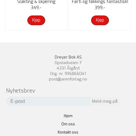
Slakting & skjæring
Førti og føkkings fantastisk!
349,-
399,-
Kjøp
Kjøp
Dreyer Bok AS
Opstadveien 7
4331 Ålgård
Org. nr. 996866041
post@jarenforlag.no
Nyhetsbrev
Hjem
Om oss
Kontakt oss