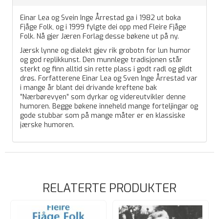
Einar Lea og Svein Inge Årrestad ga i 1982 ut boka
Fjåge Folk, og i 1999 fylgte dei opp med Fleire Fjåge
Folk. Nå gjer Jæren Forlag desse bøkene ut på ny.
Jærsk lynne og dialekt gjev rik grobotn for lun humor
og god replikkunst. Den munnlege tradisjonen står
sterkt og finn alltid sin rette plass i godt radl og gildt
drøs. Forfatterene Einar Lea og Sven Inge Årrestad var
i mange år blant dei drivande kreftene bak
”Nærbørevyen” som dyrkar og videreutvikler denne
humoren. Begge bøkene inneheld mange forteljingar og
gode stubbar som på mange måter er en klassiske
jærske humoren.
RELATERTE PRODUKTER