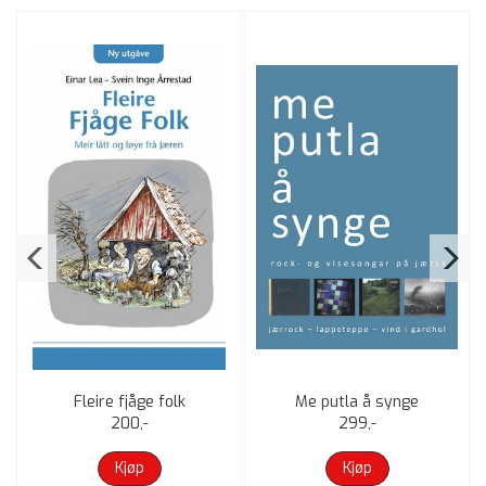
Fleire fjåge folk
Me putla å synge
200,-
299,-
Kjøp
Kjøp