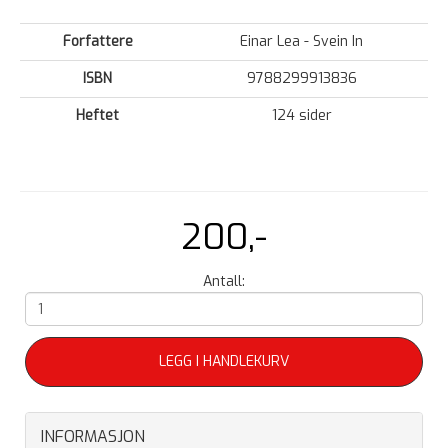
Forfattere
Einar Lea - Svein In
ISBN
9788299913836
Heftet
124 sider
200,-
Antall:
LEGG I HANDLEKURV
INFORMASJON