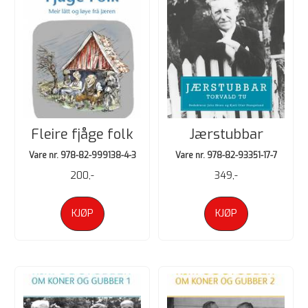
Fleire fjåge folk
Jærstubbar
Vare nr. 978-82-999138-4-3
Vare nr. 978-82-93351-17-7
200,-
349,-
KJØP
KJØP