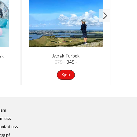
sk!
Jærsk Turbok
379,-
349,-
Kjøp
jem
m oss
ontakt oss
ogg på