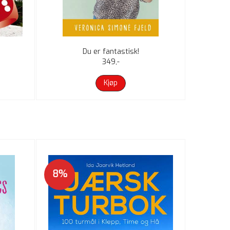
Du er fantastisk!
MOLO - Nors
349,-
Kjøp
8%