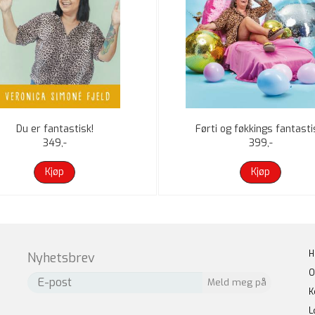
Du er fantastisk!
Førti og føkkings fantasti
349,-
399,-
Kjøp
Kjøp
H
Nyhetsbrev
O
K
L