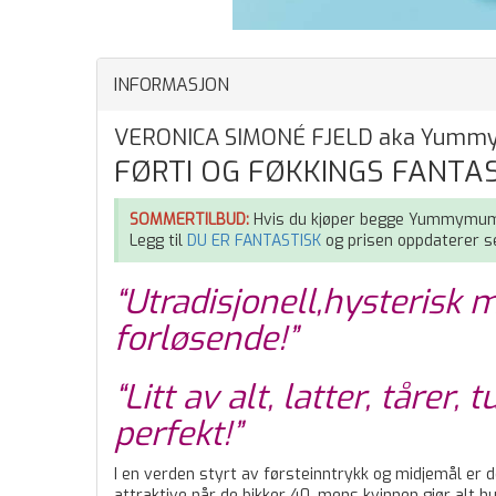
INFORMASJON
VERONICA SIMONÉ FJELD aka Yum
FØRTI OG FØKKINGS FANTAS
SOMMERTILBUD:
Hvis du kjøper begge Yummymumm
Legg til
DU ER FANTASTISK
og prisen oppdaterer se
“Utradisjonell,hysterisk
forløsende!”
“Litt av alt, latter, tårer, 
perfekt!”
I en verden styrt av førsteinntrykk og midjemål er
attraktive når de bikker 40, mens kvinnen gjør alt hu