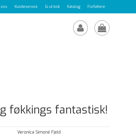
 oss
Kundeservice
Gi ut bok
Katalog
Forfattere
og føkkings fantastisk!
Veronica Simonè Fjeld