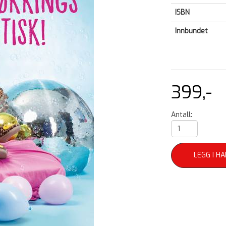
ISBN
Innbundet
399,-
Antall:
LEGG I H