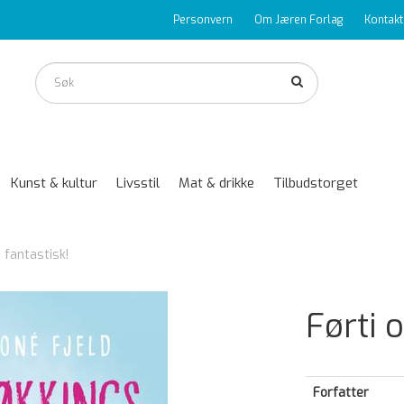
Personvern
Om Jæren Forlag
Kontakt
Kunst & kultur
Livsstil
Mat & drikke
Tilbudstorget
 fantastisk!
Førti 
Forfatter