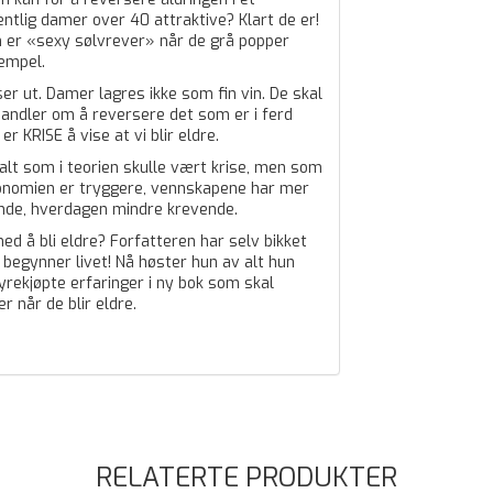
gentlig damer over 40 attraktive? Klart de er!
er «sexy sølvrever» når de grå popper
tempel.
er ut. Damer lagres ikke som fin vin. De skal
handler om å reversere det som er i ferd
r KRISE å vise at vi blir eldre.
 alt som i teorien skulle vært krise, men som
økonomien er tryggere, vennskapene har mer
ende, hverdagen mindre krevende.
d å bli eldre? Forfatteren har selv bikket
å begynner livet! Nå høster hun av alt hun
yrekjøpte erfaringer i ny bok som skal
 når de blir eldre.
RELATERTE PRODUKTER