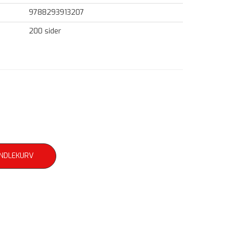
9788293913207
200 sider
ANDLEKURV