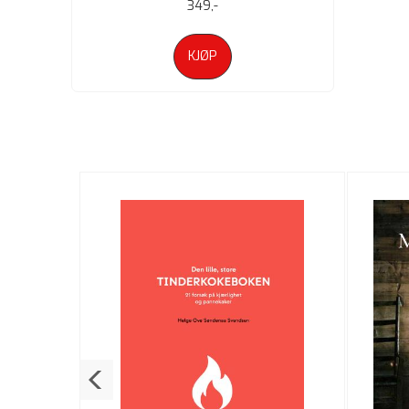
349,-
KJØP