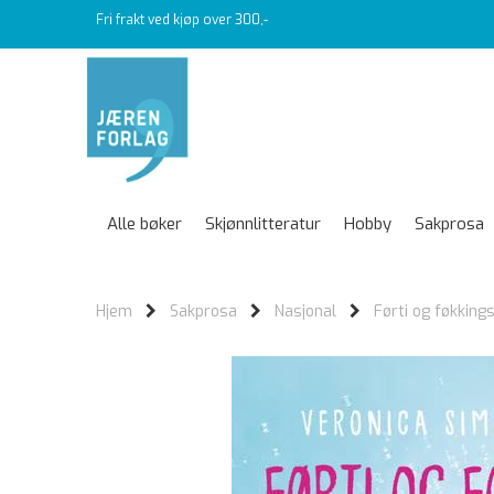
Fri frakt ved kjøp over 300,-
Alle bøker
Skjønnlitteratur
Hobby
Sakprosa
Hjem
Sakprosa
Nasjonal
Førti og føkkings