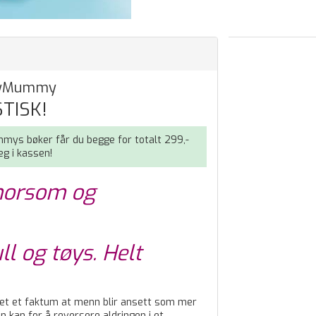
myMummy
TISK!
ys bøker får du begge for totalt 299,-
g i kassen!
 morsom og
tull og tøys. Helt
 det et faktum at menn blir ansett som mer
n kan for å reversere aldringen i et