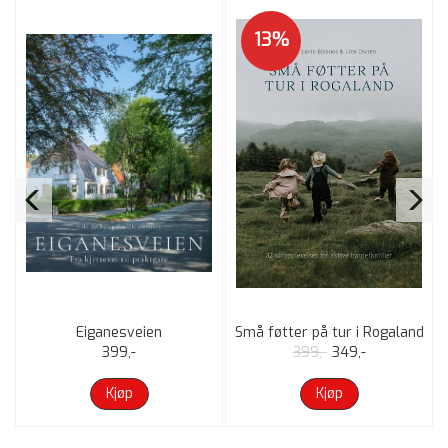
13%
t
Eiganesveien
Små føtter på tur i Rogaland
399,-
399,-
349,-
Kjøp
Kjøp