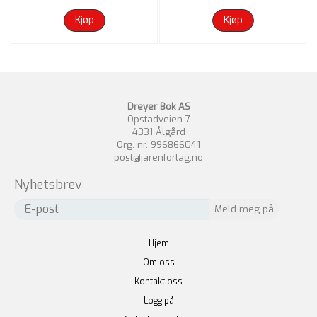
Kjøp
Kjøp
Dreyer Bok AS
Opstadveien 7
4331 Ålgård
Org. nr. 996866041
post@jarenforlag.no
Nyhetsbrev
Hjem
Om oss
Kontakt oss
Logg på