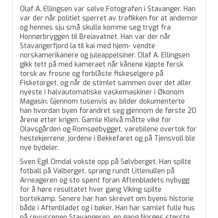
Olaf A. Ellingsen var selve Fotografen i Stavanger. Han
var der når politiet sperret av trafikken for at andemor
og hennes sju små skulle komme seg trygt fra
Honnørbryggen til Breiavatnet. Han var der når
Stavangerfjord la til kai med hjem- vendte
norskamerikanere og juleappelsiner. Olaf A. Ellingsen
gikk tett på med kameraet når kånene kjøpte fersk
torsk av frosne og forblåste fiskeselgere på
Fisketorget, og når de stimlet sammen over det aller
nyeste i halvautomatiske vaskemaskiner i Økonom
Magasin. Gjennom tusenvis av bilder dokumenterte
han hvordan byen forandret seg gjennom de første 20
årene etter krigen. Gamle Kleivå måtte vike for
Olavsgården og Romsøebygget, varebilene overtok for
hestekjerrene, jordene i Bekkefaret og på Tjensvoll ble
nye bydeler.
Sven Egil Omdal vokste opp på Sølvberget. Han spilte
fotball på Valberget, sprang rundt Litlenullen på
Arneageren og sto spent foran Aftenbladets nybygg
for å høre resultatet hver gang Viking spilte
bortekamp. Senere har han skrevet om byens historie
både i Aftenbladet og i bøker. Han har samlet fulle hus
på revyscenen Stavangeren, en gang Norges største