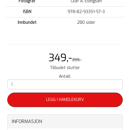
Fotograf
Olaf A. Ellingsen
ISBN
978-82-93351-57-3
Innbundet
280 sider
349,-
399,-
Tilbudet slutter
Antall:
LEGG I HANDLEKURV
INFORMASJON