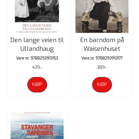
Den lange veien til
En barndom på
Ullandhaug
Waisenhuset
Vare nr. 9788293913153
Vare nr. 9788293913177
439,-
389,-
KJØP
KJØP