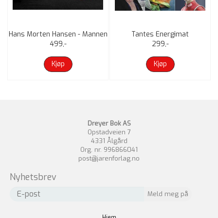
Hans Morten Hansen - Mannen
Tantes Energimat
Myten Legenden
499,-
299,-
Kjøp
Kjøp
Dreyer Bok AS
Opstadveien 7
4331 Ålgård
Org. nr. 996866041
post@jarenforlag.no
Nyhetsbrev
Hjem