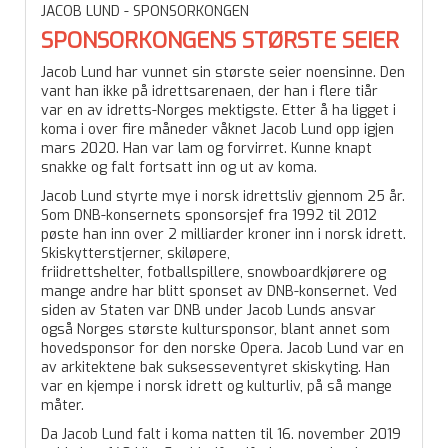
JACOB LUND - SPONSORKONGEN
SPONSORKONGENS STØRSTE SEIER
Jacob Lund har vunnet sin største seier noensinne. Den
vant han ikke på idrettsarenaen, der han i flere tiår
var en av idretts-Norges mektigste. Etter å ha ligget i
koma i over fire måneder våknet Jacob Lund opp igjen
mars 2020. Han var lam og forvirret. Kunne knapt
snakke og falt fortsatt inn og ut av koma.
Jacob Lund styrte mye i norsk idrettsliv gjennom 25 år.
Som DNB-konsernets sponsorsjef fra 1992 til 2012
pøste han inn over 2 milliarder kroner inn i norsk idrett.
Skiskytterstjerner, skiløpere,
friidrettshelter, fotballspillere, snowboardkjørere og
mange andre har blitt sponset av DNB-konsernet. Ved
siden av Staten var DNB under Jacob Lunds ansvar
også Norges største kultursponsor, blant annet som
hovedsponsor for den norske Opera. Jacob Lund var en
av arkitektene bak suksesseventyret skiskyting. Han
var en kjempe i norsk idrett og kulturliv, på så mange
måter.
Da Jacob Lund falt i koma natten til 16. november 2019