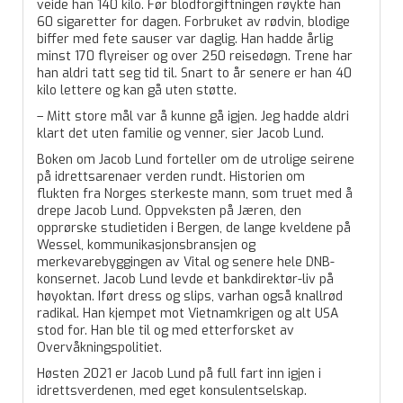
veide han 140 kilo. Før blodforgiftningen røykte han
60 sigaretter for dagen. Forbruket av rødvin, blodige
biffer med fete sauser var daglig. Han hadde årlig
minst 170 flyreiser og over 250 reisedøgn. Trene har
han aldri tatt seg tid til. Snart to år senere er han 40
kilo lettere og kan gå uten støtte.
– Mitt store mål var å kunne gå igjen. Jeg hadde aldri
klart det uten familie og venner, sier Jacob Lund.
Boken om Jacob Lund forteller om de utrolige seirene
på idrettsarenaer verden rundt. Historien om
flukten fra Norges sterkeste mann, som truet med å
drepe Jacob Lund. Oppveksten på Jæren, den
opprørske studietiden i Bergen, de lange kveldene på
Wessel, kommunikasjonsbransjen og
merkevarebyggingen av Vital og senere hele DNB-
konsernet. Jacob Lund levde et bankdirektør-liv på
høyoktan. Iført dress og slips, varhan også knallrød
radikal. Han kjempet mot Vietnamkrigen og alt USA
stod for. Han ble til og med etterforsket av
Overvåkningspolitiet.
Høsten 2021 er Jacob Lund på full fart inn igjen i
idrettsverdenen, med eget konsulentselskap.