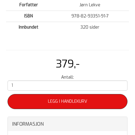
Forfatter
Jørn Lekve
ISBN
978-82-93351-91-7
Innbundet
320 sider
379,-
Antall:
LEGG I HANDLEKURV
INFORMASJON