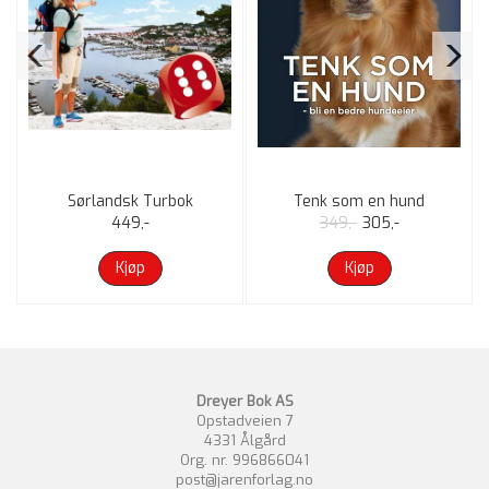
Sørlandsk Turbok
Tenk som en hund
449,-
349,-
305,-
Kjøp
Kjøp
Dreyer Bok AS
Opstadveien 7
4331 Ålgård
Org. nr. 996866041
post@jarenforlag.no