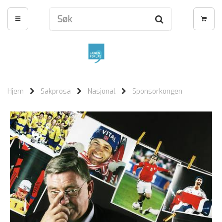
Hjem
Sakprosa
Nasjonal
Sponsorkongen