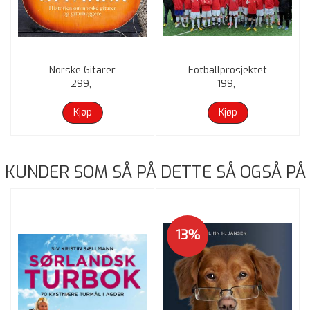
kt
Norske Gitarer
Fotballprosjektet
299,-
199,-
Kjøp
Kjøp
KUNDER SOM SÅ PÅ DETTE SÅ OGSÅ PÅ
13%