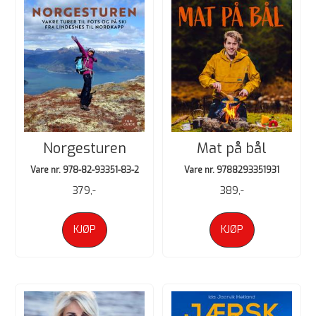
Norgesturen
Mat på bål
Vare nr. 978-82-93351-83-2
Vare nr. 9788293351931
379,-
389,-
KJØP
KJØP