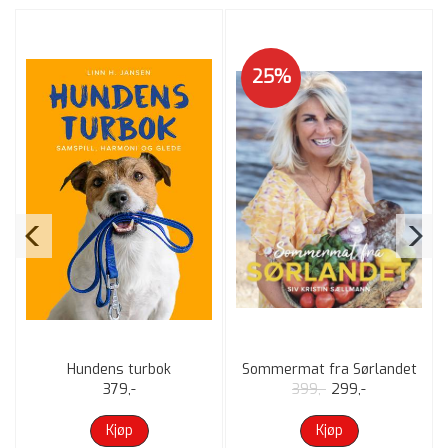
25%
Hundens turbok
Sommermat fra Sørlandet
379,-
399,-
299,-
Kjøp
Kjøp