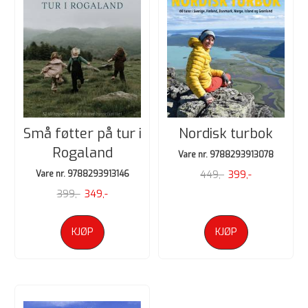
Små føtter på tur i
Nordisk turbok
Rogaland
Vare nr. 9788293913078
Vare nr. 9788293913146
449,-
399,-
399,-
349,-
KJØP
KJØP