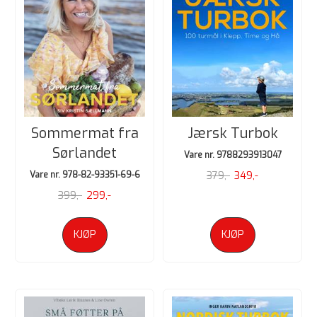
Sommermat fra
Jærsk Turbok
Sørlandet
Vare nr. 9788293913047
Vare nr. 978-82-93351-69-6
379,-
349,-
399,-
299,-
KJØP
KJØP