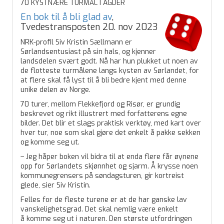
70 KYSTNÆRE TURMÅL I AGDER
En bok til å bli glad av
,
Tvedestransposten 20. nov 2023
NRK-profil Siv Kristin Sællmann er
Sørlandsentusiast på sin hals, og kjenner
landsdelen svært godt. Nå har hun plukket ut noen av
de flotteste turmålene langs kysten av Sørlandet, for
at flere skal få lyst til å bli bedre kjent med denne
unike delen av Norge.
70 turer, mellom Flekkefjord og Risør, er grundig
beskrevet og rikt illustrert med forfatterens egne
bilder. Det blir et slags praktisk verktøy, med kart over
hver tur, noe som skal gjøre det enkelt å pakke sekken
og komme seg ut.
– Jeg håper boken vil bidra til at enda flere får øynene
opp for Sørlandets skjønnhet og sjarm. Å krysse noen
kommunegrensers på søndagsturen, gir kortreist
glede, sier Siv Kristin.
Felles for de fleste turene er at de har ganske lav
vanskelighetsgrad. Det skal nemlig være enkelt
å komme seg ut i naturen. Den største utfordringen