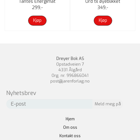
Tantes Energimat
Ord til øyeblikket
299,-
349,-
Kjøp
Kjøp
Dreyer Bok AS
Opstadveien 7
4331 Ålgård
Org. nr. 996866041
post@jarenforlag.no
Nyhetsbrev
Hjem
Om oss
Kontakt oss