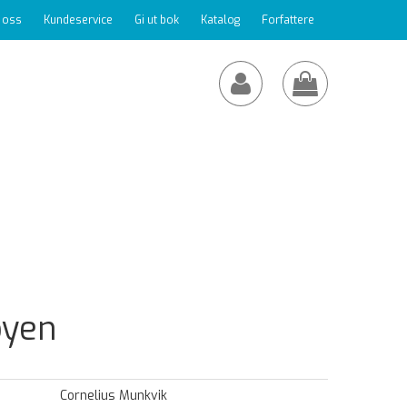
 oss
Kundeservice
Gi ut bok
Katalog
Forfattere
yen
Cornelius Munkvik