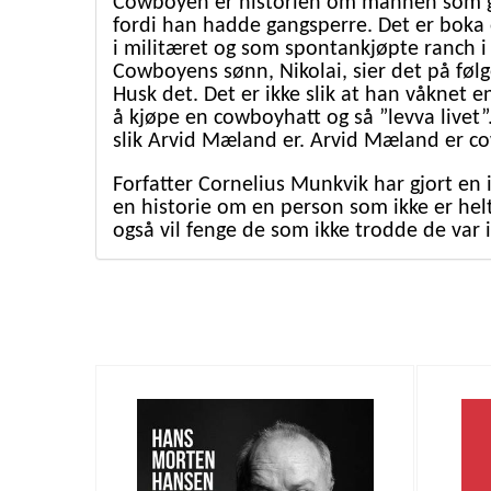
Cowboyen er historien om mannen som gi
fordi han hadde gangsperre. Det er bok
i militæret og som spontankjøpte ranch i
Cowboyens sønn, Nikolai, sier det på føl
Husk det. Det er ikke slik at han våknet 
å kjøpe en cowboyhatt og så ”levva livet”. 
slik Arvid Mæland er. Arvid Mæland er co
Forfatter Cornelius Munkvik har gjort e
en historie om en person som ikke er helt
også vil fenge de som ikke trodde de var 