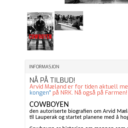
INFORMASJON
NÅ PÅ TILBUD!
Arvid Mæland er for tiden aktuell m
kongen"
på NRK. Nå også på Farmen!
COWBOYEN
den autoriserte biografien om Arvid Mæla
til Lauperak og startet planene med å hog