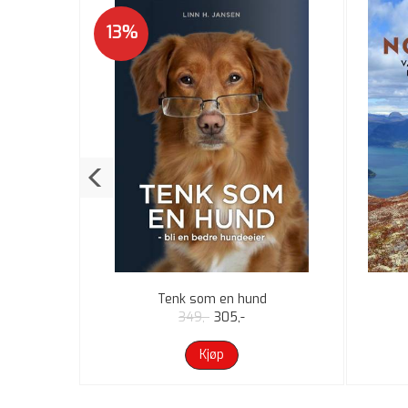
13%
galand
Tenk som en hund
349,-
305,-
Kjøp