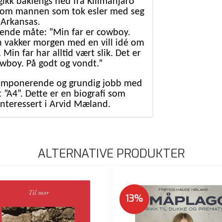
kk baklengs ned fra Kilimanjaro
a om mannen som tok esler med seg
 Arkansas.
gende måte: ”Min far er cowboy.
en vakker morgen med en vill idé om
Min far har alltid vært slik. Det er
wboy. På godt og vondt.”
n imponerende og grundig jobb med
 ”A4”. Dette er en biografi som
interessert i Arvid Mæland.
ALTERNATIVE PRODUKTER
13%