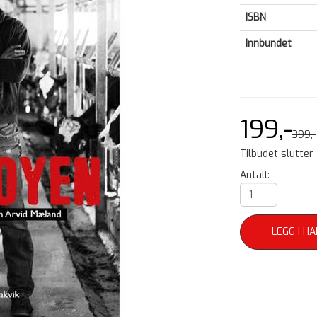
ISBN
Innbundet
199,-
399,-
Tilbudet slutter
Antall:
LEGG I H