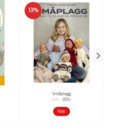
13%
8%
Småplagg
349,-
305,-
Kjøp