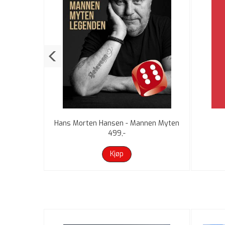
r
Hans Morten Hansen - Mannen Myten
Legenden
499,-
Kjøp