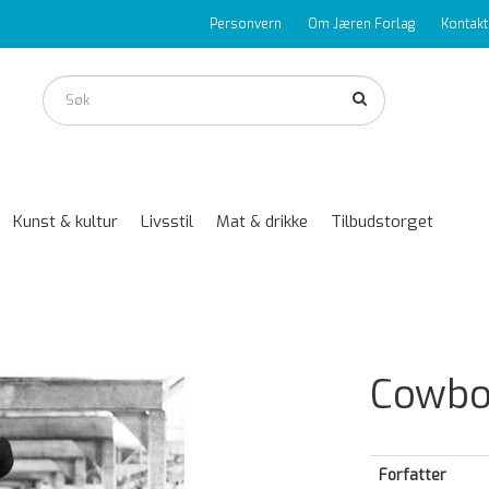
Personvern
Om Jæren Forlag
Kontakt
Kunst & kultur
Livsstil
Mat & drikke
Tilbudstorget
Cowbo
Forfatter