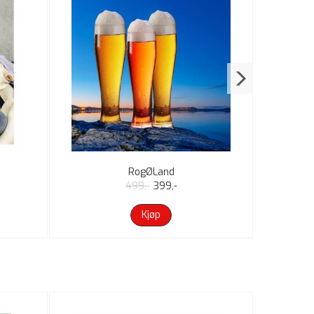
RogØLand
499,-
399,-
Kjøp