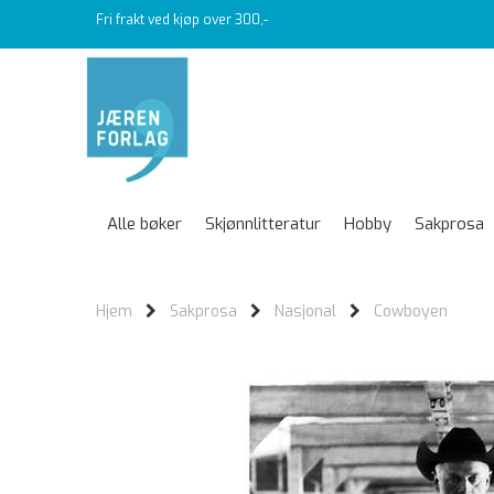
Fri frakt ved kjøp over 300,-
Alle bøker
Skjønnlitteratur
Hobby
Sakprosa
Hjem
Sakprosa
Nasjonal
Cowboyen