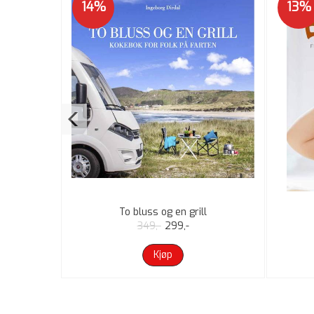
14%
13%
a lufta
To bluss og en grill
349,-
299,-
Kjøp