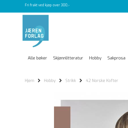
Fri frakt ved kjøp over 300,-
Alle bøker
Skjønnlitteratur
Hobby
Sakprosa
Hjem
Hobby
Strikk
42 Norske Kofter