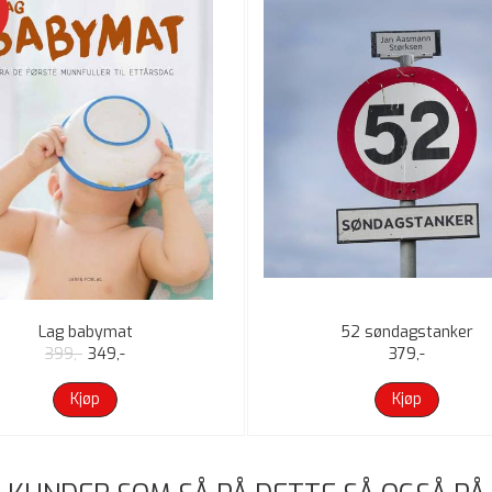
Lag babymat
52 søndagstanker
399,-
349,-
379,-
Kjøp
Kjøp