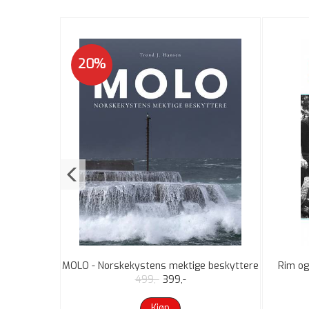
20%
g gubber 2
MOLO - Norskekystens mektige beskyttere
Rim og
499,-
399,-
Kjøp