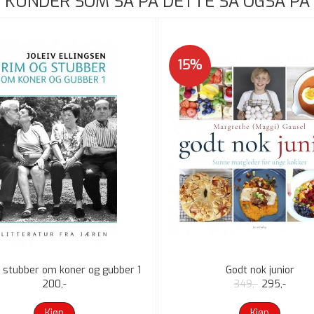
KUNDER SOM SÅ PÅ DETTE SÅ OGSÅ PÅ
15%
 stubber om koner og gubber 1
Godt nok junior
200,-
349,-
295,-
Kjøp
Kjøp