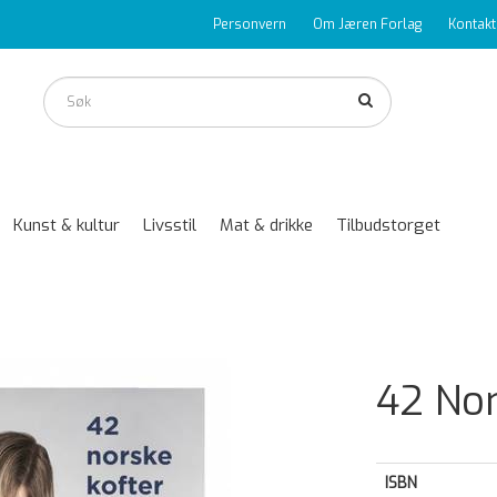
Personvern
Om Jæren Forlag
Kontakt
Kunst & kultur
Livsstil
Mat & drikke
Tilbudstorget
42 Nor
ISBN