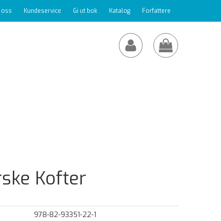
 oss
Kundeservice
Gi ut bok
Katalog
Forfattere
ske Kofter
978-82-93351-22-1