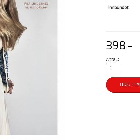
Innbundet
398,-
Antall:
LEGG I H